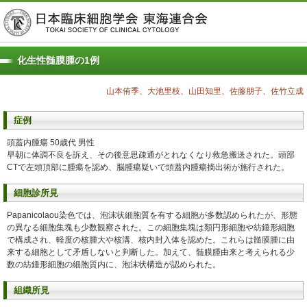
化生性髄膜腫の1例
山本侑季、大池里枝、山田知里、佐藤朋子、佐竹立成
症例
頭蓋内腫瘍 50歳代 男性
早朝に体調不良を訴え、その後意思疎通がとれなくなり救急搬送された。頭部
CTで左頭頂部に腫瘍を認め、脳腫瘍疑いで頭蓋内腫瘍摘出術が施行された。
細胞診所見
Papanicolaou染色では、泡沫状細胞質を有する細胞が多数認められたが、形態
の異なる細胞集塊も少数観察された。この細胞集塊は類円形細胞や紡錘形細胞
で構成され、軽度の核腫大や核溝、核内封入体を認めた。これらは髄膜腫に由
来する細胞として矛盾しないと判断した。加えて、髄膜腫由来と考えられる少
数の紡錘形細胞の細胞質内に、泡沫状構造が認められた。
組織所見