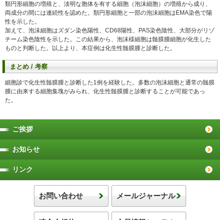
類円形細胞の増殖と、淡明な胞体を有する細胞（泡沫細胞）の増殖から成り、
両成分の間には連続性を認めた。類円形細胞と一部の泡沫細胞はEMA染色で陽
性を示した。
加えて、泡沫細胞はズダン染色陽性、CD68陽性、PAS染色陰性、大部分がリゾ
チーム染色陰性を示した。この結果から、泡沫様細胞は髄膜腫細胞が化生した
ものと判断した。以上より、本症例は化生性髄膜腫と診断した。
まとめ / 考察
細胞診で化生性髄膜腫と診断した1例を経験した。多数の泡沫細胞と通常の髄膜
腫に由来する細胞集塊がみられ、化生性髄膜腫と診断することが可能であっ
た。
ご挨拶
お知らせ
リンク
お問い合わせ
メールジャーナル