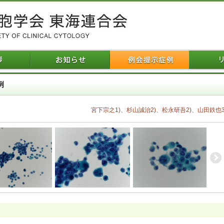
例
宮下宗之1)、杉山誠治2)、松永研吾2)、山田鉄也3