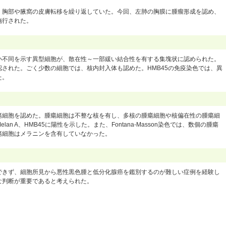
、胸部や腋窩の皮膚転移を繰り返していた。今回、左肺の胸膜に腫瘤形成を認め、
施行された。
小不同を示す異型細胞が、散在性～一部緩い結合性を有する集塊状に認められた。
された。ごく少数の細胞では、核内封入体も認めた。HMB45の免疫染色では、異
た。
瘍細胞を認めた。腫瘍細胞は不整な核を有し、多核の腫瘍細胞や核偏在性の腫瘍細
n A、HMB45に陽性を示した。また、Fontana-Masson染色では、数個の腫瘍
瘍細胞はメラニンを含有していなかった。
できず、細胞所見から悪性黒色腫と低分化腺癌を鑑別するのが難しい症例を経験し
な判断が重要であると考えられた。