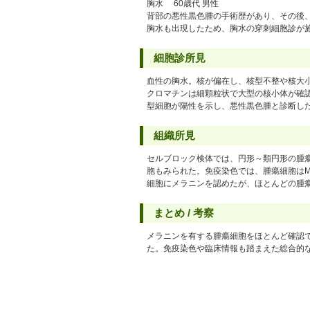
胸水 60歳代 男性
背部の悪性黒色腫の手術歴があり、その後
胸水も出現したため、胸水の穿刺細胞診が
細胞診所見
血性の胸水。核が偏在し、核型不整や核大
クロマチンは細顆粒状で大型の核小体が確認
型細胞が陽性を示し、悪性黒色腫と診断し
組織所見
セルブロック検体では、円形～類円形の腫
胞もみられた。免疫染色では、腫瘍細胞はMela
細胞にメラニンを認めたが、ほとんどの腫
まとめ / 考察
メラニンを有する腫瘍細胞をほとんど確認
た。免疫染色や臨床情報も踏まえた総合的