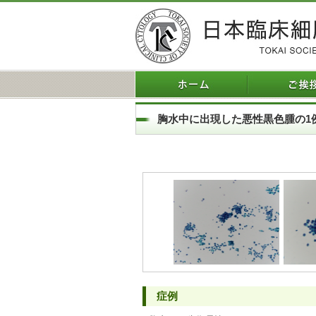
胸水中に出現した悪性黒色腫の1
症例