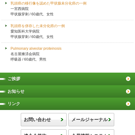
乳頭癌の移行像を認めた甲状腺未分化癌の一例
一宮西病院
甲状腺穿刺 / 60歳代、女性
乳頭癌を併存した未分化癌の一例
愛知医科大学病院
甲状腺穿刺 / 60歳代、女性
Pulmonary alveolar proteinosis
名古屋掖済会病院
呼吸器 / 60歳代、男性
ご挨拶
お知らせ
リンク
お問い合わせ
メールジャーナル